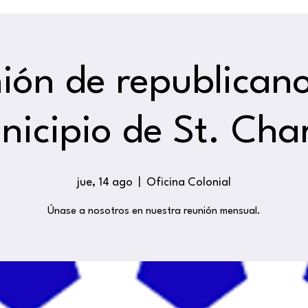
ión de republicano
nicipio de St. Char
jue, 14 ago
  |  
Oficina Colonial
Únase a nosotros en nuestra reunión mensual.